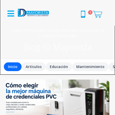
0
Toda la información, noticias y tips sobre Impresoras de
Tarjetas y Credenciales
Blog ID Mayorista
Inicio
Artículos
Educación
Mantenimiento
S