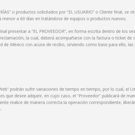
́AS” o productos solicitados por “EL USUARIO” o Cliente final, se oto
erá́ menor a 60 días en tratándose de equipos o productos nuevos.
inal presentar a “EL PROVEEDOR”, en forma escrita dentro de los ses
clamación, la cual, deberá́ acompañarse con la factura o ticket de c
ad de México con acuse de recibo, sirviendo como base para ello, las
Web” podrán sufrir variaciones de tiempo en tiempo, por lo cual, el Usu
ienes que desee adquirir, en cuyo caso, el “Proveedor” publicará de m
iente realice de manera correcta la operación correspondiente, liber
.