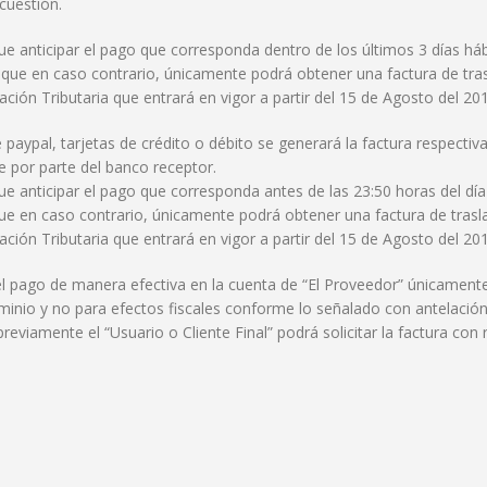
cuestión.
que anticipar el pago que corresponda dentro de los últimos 3 días há
que en caso contrario, únicamente podrá obtener una factura de trasl
ción Tributaria que entrará en vigor a partir del 15 de Agosto del 20
paypal, tarjetas de crédito o débito se generará la factura respectiva 
te por parte del banco receptor.
que anticipar el pago que corresponda antes de las 23:50 horas del día 
e en caso contrario, únicamente podrá obtener una factura de traslac
ción Tributaria que entrará en vigor a partir del 15 de Agosto del 20
el pago de manera efectiva en la cuenta de “El Proveedor” únicamente 
ominio y no para efectos fiscales conforme lo señalado con antelació
reviamente el “Usuario o Cliente Final” podrá solicitar la factura con