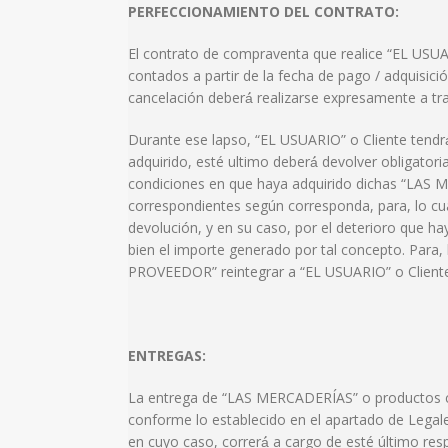
PERFECCIONAMIENTO DEL CONTRATO:
El contrato de compraventa que realice “EL USUAR
contados a partir de la fecha de pago / adquisici
cancelación deberá́ realizarse expresamente a t
Durante ese lapso, “EL USUARIO” o Cliente tendrá́
adquirido, esté ultimo deberá́ devolver obligator
condiciones en que haya adquirido dichas “LAS M
correspondientes según corresponda, para, lo cua
devolución, y en su caso, por el deterioro que h
bien el importe generado por tal concepto. Para, 
PROVEEDOR” reintegrar a “EL USUARIO” o Cliente
ENTREGAS:
La entrega de “LAS MERCADERÍAS” o productos c
conforme lo establecido en el apartado de Legales
en cuyo caso, correrá́ a cargo de esté último re