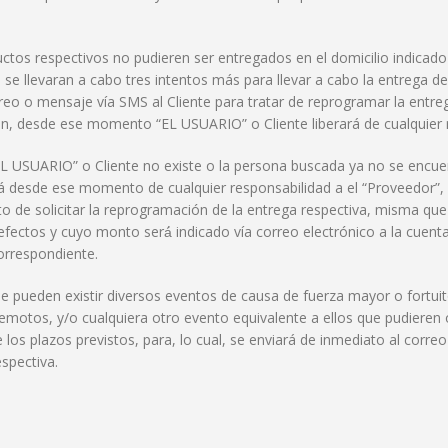
tos respectivos no pudieren ser entregados en el domicilio indicado
se llevaran a cabo tres intentos más para llevar a cabo la entrega de
rreo o mensaje vía SMS al Cliente para tratar de reprogramar la entreg
, desde ese momento “EL USUARIO” o Cliente liberará de cualquier r
L USUARIO” o Cliente no existe o la persona buscada ya no se encuent
á desde ese momento de cualquier responsabilidad a el “Proveedor”, 
to de solicitar la reprogramación de la entrega respectiva, misma que 
 efectos y cuyo monto será́ indicado vía correo electrónico a la cu
orrespondiente.
a que pueden existir diversos eventos de causa de fuerza mayor o for
rremotos, y/o cualquiera otro evento equivalente a ellos que pudieren 
 los plazos previstos, para, lo cual, se enviará de inmediato al co
espectiva.