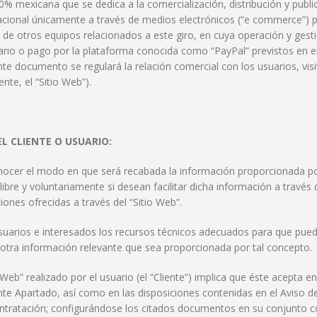
 mexicana que se dedica a la comercialización, distribución y publ
acional únicamente a través de medios electrónicos (“e commerce”) 
o de otros equipos relacionados a este giro, en cuya operación y gest
ario o pago por la plataforma conocida como “PayPal” previstos en 
ente documento se regulará la relación comercial con los usuarios, vi
nte, el “Sitio Web”).
EL CLIENTE O USUARIO:
ocer el modo en que será recabada la información proporcionada por e
bre y voluntariamente si desean facilitar dicha información a través 
ones ofrecidas a través del “Sitio Web”.
 usuarios e interesados los recursos técnicos adecuados para que pue
 otra información relevante que sea proporcionada por tal concepto.
o Web” realizado por el usuario (el “Cliente”) implica que éste acepta 
nte Apartado, así como en las disposiciones contenidas en el Aviso de
tratación; configurándose los citados documentos en su conjunto c