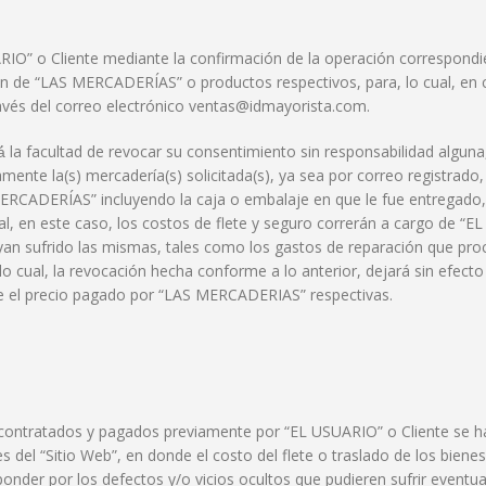
IO” o Cliente mediante la confirmación de la operación correspondien
ón de “LAS MERCADERÍAS” o productos respectivos, para, lo cual, en ca
ravés del correo electrónico ventas@idmayorista.com.
 la facultad de revocar su consentimiento sin responsabilidad alguna, 
iamente la(s) mercadería(s) solicitada(s), ya sea por correo registrad
ERCADERÍAS” incluyendo la caja o embalaje en que le fue entregado
l, en este caso, los costos de flete y seguro correrán a cargo de “E
ayan sufrido las mismas, tales como los gastos de reparación que proc
lo cual, la revocación hecha conforme a lo anterior, dejará sin efect
 el precio pagado por “LAS MERCADERIAS” respectivas.
ontratados y pagados previamente por “EL USUARIO” o Cliente se har
 del “Sitio Web”, en donde el costo del flete o traslado de los biene
sponder por los defectos y/o vicios ocultos que pudieren sufrir eve