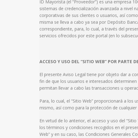
ID Mayorista (el “Proveedor”) es una empresa 100%
sistemas de credencialización avanzada a nivel n
corporativas de sus clientes o usuarios, así com
misma se lleva a cabo ya sea por Depósito Banc
correspondiente, para, lo cual, a través del pres
servicios ofrecidos por este portal (en lo subsecue
ACCESO Y USO DEL “SITIO WEB” POR PARTE D
El presente Aviso Legal tiene por objeto dar a con
fin de que los usuarios e interesados determinen li
permitan llevar a cabo las transacciones u operaci
Para, lo cual, el “Sitio Web” proporcionará a los
mismo, así como para la protección de cualquier
En virtud de lo anterior, el acceso y uso del “Siti
los términos y condiciones recogidos en el prese
Web” y en su caso, las Condiciones Generales Con