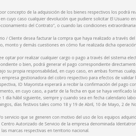
 por concepto de la adquisición de los bienes respectivos los podrá r
n cuyo caso cualquier devolución que pudiere solicitar El Usuario en 
ccionamiento del Contrato”, o cuando las condiciones extraordinarias 
rio / Cliente desea facturar la compra que haya realizado a través del 
pto, monto y demás cuestiones en cómo fue realizada dicha operación
ee optar por realizar cualquier cargo o pago a través del sistema e
espondiente o bien, podrá generar el pago correspondiente directamen
ajo su propia responsabilidad, en cuyo caso, en ambas formas cualqu
mpresa gestionadora del cobro respectivo para efectos de validar la
pectiva, ID Mayorista esperará a recibir la confirmación del pago co
mento, en cuyo caso, a partir de la fecha en que se haya verificado la
e 1 día hábil siguiente, siempre y cuando sea en fecha calendario labora
ingos, días festivos tales como 18 y 19 de Abril, 10 de Mayo, 2 de 
/o servicio que se generen con motivo del uso de los equipos adquirido
 del Centro Autorizado de Servicio de la empresa denominada Identatro
las marcas respectivas en territorio nacional.