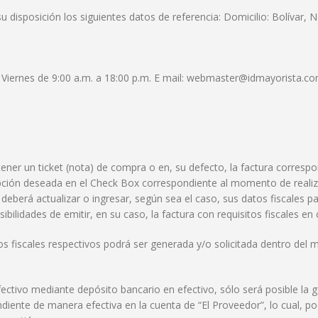
disposición los siguientes datos de referencia: Domicilio: Bolívar, No
a Viernes de 9:00 a.m. a 18:00 p.m. E mail: webmaster@idmayorista.c
 obtener un ticket (nota) de compra o en, su defecto, la factura corre
 opción deseada en el Check Box correspondiente al momento de realizar
” deberá actualizar o ingresar, según sea el caso, sus datos fiscales
ibilidades de emitir, en su caso, la factura con requisitos fiscales en c
itos fiscales respectivos podrá ser generada y/o solicitada dentro d
ectivo mediante depósito bancario en efectivo, sólo será posible la ge
ente de manera efectiva en la cuenta de “El Proveedor”, lo cual, podra