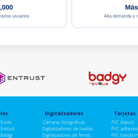
0,000
Más
varios usuarios
Alta demanda y n
les
Digitalizadores
Tarjetas
Evolis
Cámaras fotográficas
PVC blanco
Entrust
Digitalizadores de huellas
PVC adhesiv
 Badgy
Digitaizadores de firmas
PVC banda m