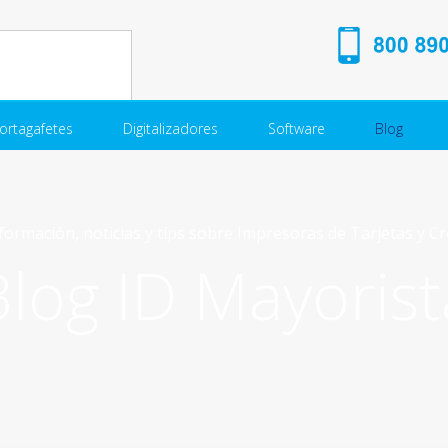
ortagafetes
Digitalizadores
Software
Blog
formación, noticias y tips sobre Impresoras de Tarjetas y C
Blog ID Mayorist