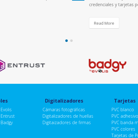
credenciales y tarjetas 
Read More
les
Digitalizadores
Tarjetas
Evolis
Cámaras fotográficas
PVC blanco
Entrust
Digitalizadores de huellas
PVC adhesiv
 Badgy
Digitaizadores de firmas
PVC banda m
PVC colores
Tarjetas de 