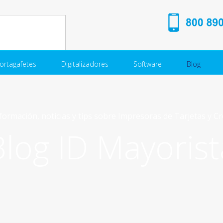
ortagafetes
Digitalizadores
Software
Blog
formación, noticias y tips sobre Impresoras de Tarjetas y C
Blog ID Mayorist