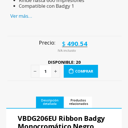
Rinde hasta 600 impresiones
Compatible con Badgy 1
Ver más…
$
490.54
Precio:
IVA incluido
DISPONIBLE: 20
COMPRAR
Descripción
Productos
detallada
relacionados
VBDG206EU Ribbon Badgy
Monocromático Negro